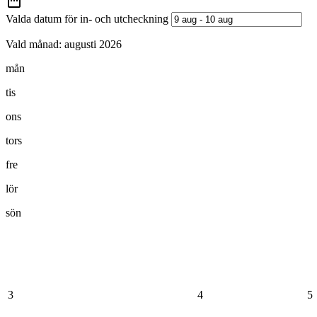
Valda datum för in- och utcheckning
Vald månad:
augusti 2026
mån
tis
ons
tors
fre
lör
sön
3
4
5