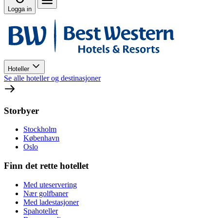
Logga in
Hoteller
Se alle hoteller og destinasjoner
Storbyer
Stockholm
København
Oslo
Finn det rette hotellet
Med uteservering
Nær golfbaner
Med ladestasjoner
Spahoteller