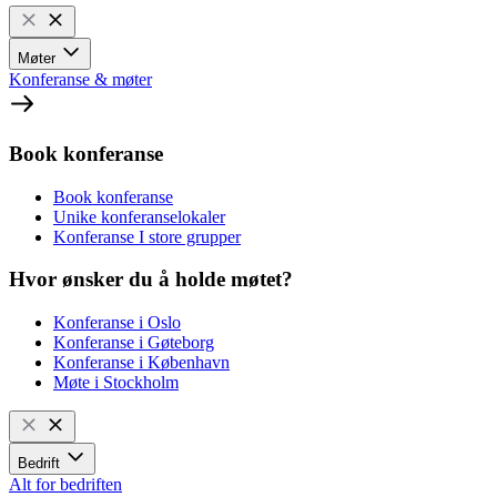
Møter
Konferanse & møter
Book konferanse
Book konferanse
Unike konferanselokaler
Konferanse I store grupper
Hvor ønsker du å holde møtet?
Konferanse i Oslo
Konferanse i Gøteborg
Konferanse i København
Møte i Stockholm
Bedrift
Alt for bedriften