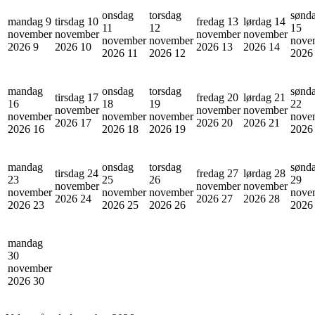
onsdag
torsdag
sønd
mandag 9
tirsdag 10
fredag 13
lørdag 14
11
12
15
november
november
november
november
november
november
nove
2026
9
2026
10
2026
13
2026
14
2026
11
2026
12
202
mandag
onsdag
torsdag
sønd
tirsdag 17
fredag 20
lørdag 21
16
18
19
22
november
november
november
november
november
november
nove
2026
17
2026
20
2026
21
2026
16
2026
18
2026
19
202
mandag
onsdag
torsdag
sønd
tirsdag 24
fredag 27
lørdag 28
23
25
26
29
november
november
november
november
november
november
nove
2026
24
2026
27
2026
28
2026
23
2026
25
2026
26
202
mandag
30
november
2026
30