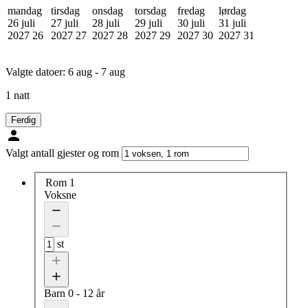
mandag
tirsdag
onsdag
torsdag
fredag
lørdag
26 juli
27 juli
28 juli
29 juli
30 juli
31 juli
2027
26
2027
27
2027
28
2027
29
2027
30
2027
31
Valgte datoer:
6 aug - 7 aug
1 natt
Ferdig
Valgt antall gjester og rom
Rom 1
Voksne
st
Barn
0 - 12 år