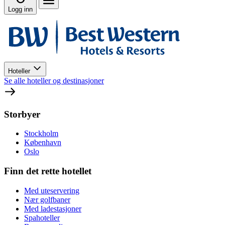
Logg inn
Hoteller
Se alle hoteller og destinasjoner
Storbyer
Stockholm
København
Oslo
Finn det rette hotellet
Med uteservering
Nær golfbaner
Med ladestasjoner
Spahoteller