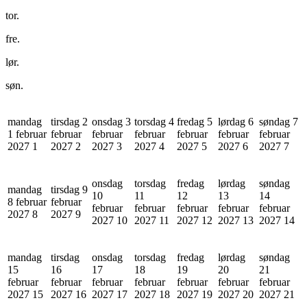
tor.
fre.
lør.
søn.
mandag
tirsdag 2
onsdag 3
torsdag 4
fredag 5
lørdag 6
søndag 7
1 februar
februar
februar
februar
februar
februar
februar
2027
1
2027
2
2027
3
2027
4
2027
5
2027
6
2027
7
onsdag
torsdag
fredag
lørdag
søndag
mandag
tirsdag 9
10
11
12
13
14
8 februar
februar
februar
februar
februar
februar
februar
2027
8
2027
9
2027
10
2027
11
2027
12
2027
13
2027
14
mandag
tirsdag
onsdag
torsdag
fredag
lørdag
søndag
15
16
17
18
19
20
21
februar
februar
februar
februar
februar
februar
februar
2027
15
2027
16
2027
17
2027
18
2027
19
2027
20
2027
21