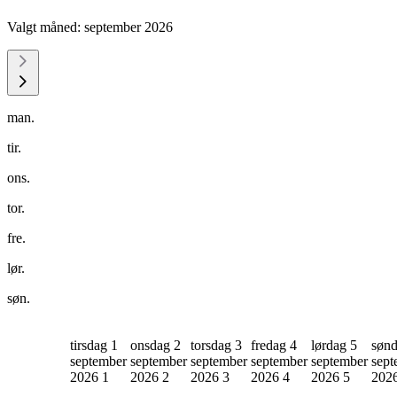
Valgt måned:
september 2026
man.
tir.
ons.
tor.
fre.
lør.
søn.
tirsdag 1
onsdag 2
torsdag 3
fredag 4
lørdag 5
sønd
september
september
september
september
september
sept
2026
1
2026
2
2026
3
2026
4
2026
5
202