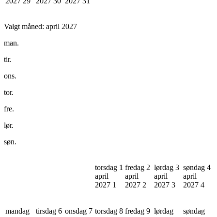
2027
29
2027
30
2027
31
Valgt måned:
april 2027
man.
tir.
ons.
tor.
fre.
lør.
søn.
torsdag 1
fredag 2
lørdag 3
søndag 4
april
april
april
april
2027
1
2027
2
2027
3
2027
4
mandag
tirsdag 6
onsdag 7
torsdag 8
fredag 9
lørdag
søndag