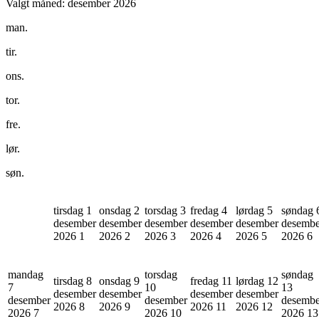
Valgt måned:
desember 2026
man.
tir.
ons.
tor.
fre.
lør.
søn.
tirsdag 1
onsdag 2
torsdag 3
fredag 4
lørdag 5
søndag 
desember
desember
desember
desember
desember
desembe
2026
1
2026
2
2026
3
2026
4
2026
5
2026
6
mandag
torsdag
søndag
tirsdag 8
onsdag 9
fredag 11
lørdag 12
7
10
13
desember
desember
desember
desember
desember
desember
desembe
2026
8
2026
9
2026
11
2026
12
2026
7
2026
10
2026
13