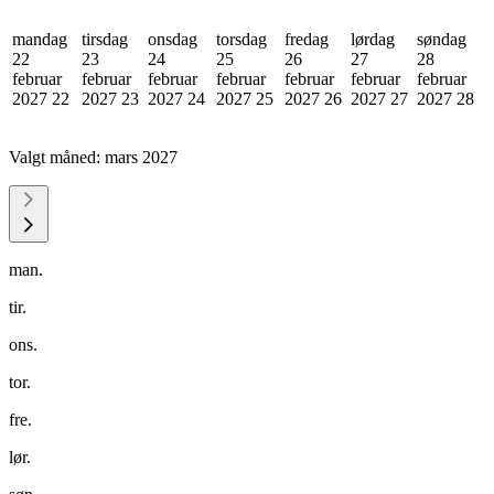
mandag
tirsdag
onsdag
torsdag
fredag
lørdag
søndag
22
23
24
25
26
27
28
februar
februar
februar
februar
februar
februar
februar
2027
22
2027
23
2027
24
2027
25
2027
26
2027
27
2027
28
Valgt måned:
mars 2027
man.
tir.
ons.
tor.
fre.
lør.