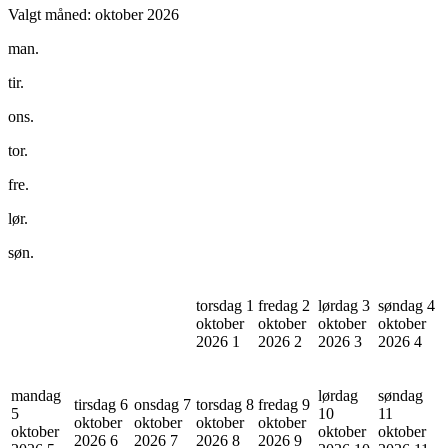
Valgt måned:
oktober 2026
man.
tir.
ons.
tor.
fre.
lør.
søn.
torsdag 1
fredag 2
lørdag 3
søndag 4
oktober
oktober
oktober
oktober
2026
1
2026
2
2026
3
2026
4
mandag
lørdag
søndag
tirsdag 6
onsdag 7
torsdag 8
fredag 9
5
10
11
oktober
oktober
oktober
oktober
oktober
oktober
oktober
2026
6
2026
7
2026
8
2026
9