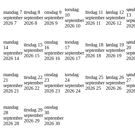
torsdag
søn
mandag 7
tirsdag 8
onsdag 9
fredag 11
lørdag 12
10
13
september
september
september
september
september
september
sept
2026
7
2026
8
2026
9
2026
11
2026
12
2026
10
202
mandag
onsdag
torsdag
søn
tirsdag 15
fredag 18
lørdag 19
14
16
17
20
september
september
september
september
september
september
sept
2026
15
2026
18
2026
19
2026
14
2026
16
2026
17
202
mandag
onsdag
torsdag
søn
tirsdag 22
fredag 25
lørdag 26
21
23
24
27
september
september
september
september
september
september
sept
2026
22
2026
25
2026
26
2026
21
2026
23
2026
24
202
mandag
onsdag
tirsdag 29
28
30
september
september
september
2026
29
2026
28
2026
30