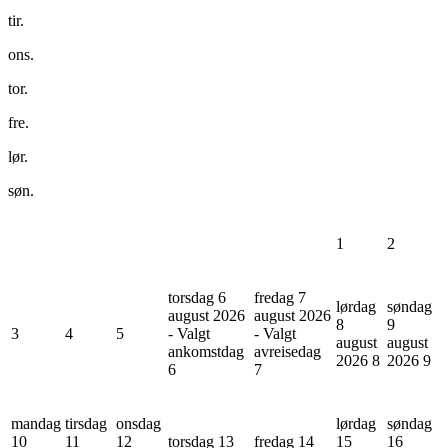
tir.
ons.
tor.
fre.
lør.
søn.
1
2
torsdag 6
fredag 7
lørdag
søndag
august 2026
august 2026
8
9
3
4
5
- Valgt
- Valgt
august
august
ankomstdag
avreisedag
2026
8
2026
9
6
7
mandag
tirsdag
onsdag
lørdag
søndag
10
11
12
torsdag 13
fredag 14
15
16