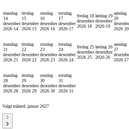
mandag
tirsdag
onsdag
torsdag
søndag
fredag 18
lørdag 19
14
15
16
17
20
desember
desember
desember
desember
desember
desember
desembe
2026
18
2026
19
2026
14
2026
15
2026
16
2026
17
2026
20
mandag
tirsdag
onsdag
torsdag
søndag
fredag 25
lørdag 26
21
22
23
24
27
desember
desember
desember
desember
desember
desember
desembe
2026
25
2026
26
2026
21
2026
22
2026
23
2026
24
2026
27
mandag
tirsdag
onsdag
torsdag
28
29
30
31
desember
desember
desember
desember
2026
28
2026
29
2026
30
2026
31
Valgt måned:
januar 2027