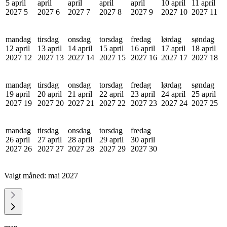
5 april
april
april
april
april
10 april
11 april
2027
5
2027
6
2027
7
2027
8
2027
9
2027
10
2027
11
mandag
tirsdag
onsdag
torsdag
fredag
lørdag
søndag
12 april
13 april
14 april
15 april
16 april
17 april
18 april
2027
12
2027
13
2027
14
2027
15
2027
16
2027
17
2027
18
mandag
tirsdag
onsdag
torsdag
fredag
lørdag
søndag
19 april
20 april
21 april
22 april
23 april
24 april
25 april
2027
19
2027
20
2027
21
2027
22
2027
23
2027
24
2027
25
mandag
tirsdag
onsdag
torsdag
fredag
26 april
27 april
28 april
29 april
30 april
2027
26
2027
27
2027
28
2027
29
2027
30
Valgt måned:
mai 2027