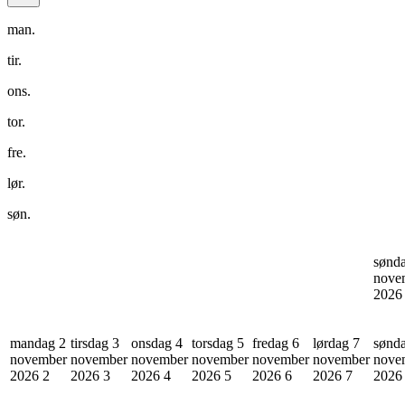
man.
tir.
ons.
tor.
fre.
lør.
søn.
sønd
nove
202
mandag 2
tirsdag 3
onsdag 4
torsdag 5
fredag 6
lørdag 7
sønd
november
november
november
november
november
november
nove
2026
2
2026
3
2026
4
2026
5
2026
6
2026
7
202