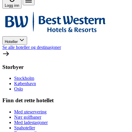
Logg inn
Hoteller
Se alle hoteller og destinasjoner
Storbyer
Stockholm
København
Oslo
Finn det rette hotellet
Med uteservering
Nær golfbaner
Med ladestasjoner
Spahoteller