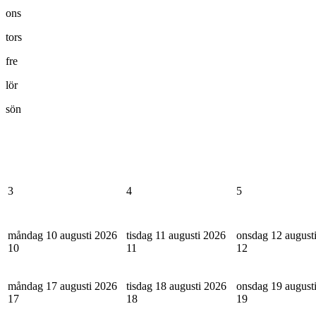
ons
tors
fre
lör
sön
3
4
5
måndag 10 augusti 2026
tisdag 11 augusti 2026
onsdag 12 august
10
11
12
måndag 17 augusti 2026
tisdag 18 augusti 2026
onsdag 19 august
17
18
19