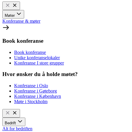
Møter
Konferanse & møter
Book konferanse
Book konferanse
Unike konferanselokaler
Konferanse I store grupper
Hvor ønsker du å holde møtet?
Konferanse i Oslo
Konferanse i Gøteborg
Konferanse i København
Møte i Stockholm
Bedrift
Alt for bedriften