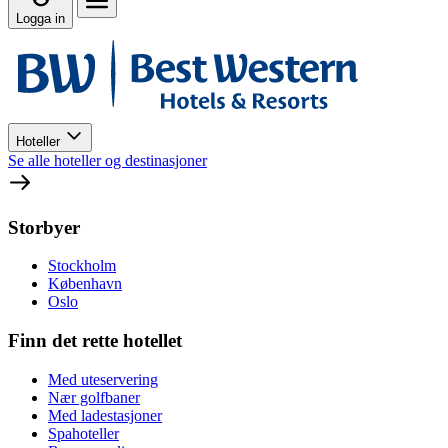
Logga in
Hoteller
Se alle hoteller og destinasjoner
Storbyer
Stockholm
København
Oslo
Finn det rette hotellet
Med uteservering
Nær golfbaner
Med ladestasjoner
Spahoteller